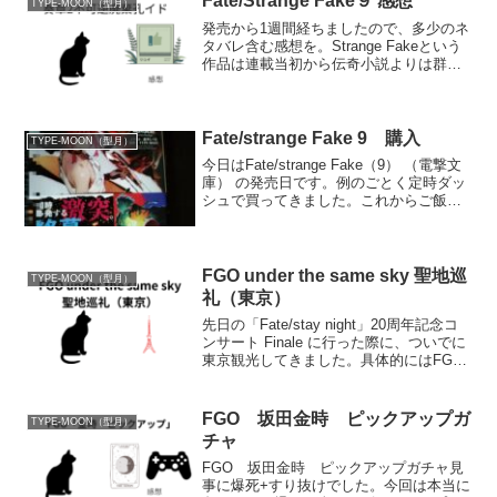
Fate/Strange Fake９ 感想
TYPE-MOON（型月）
発売から1週間経ちましたので、多少のネ
タバレ含む感想を。Strange Fakeという
作品は連載当初から伝奇小説よりは群像
劇との印象。そこは相変わらず変わるこ
となく,視点がころころ変わるし、登場人
物は多いし。けっこうややこしい作品。
毎回新刊...
Fate/strange Fake 9 購入
TYPE-MOON（型月）
今日はFate/strange Fake（9） （電撃文
庫） の発売日です。例のごとく定時ダッ
シュで買ってきました。これからご飯食
べて、風呂入ったら読み進めていきま
す。2時間程度で読み終わるので、感想は
ネタバレしない程度に明日書こうと思い
ま...
FGO under the same sky 聖地巡
TYPE-MOON（型月）
礼（東京）
先日の「Fate/stay night」20周年記念コ
ンサート Finale に行った際に、ついでに
東京観光してきました。具体的にはFGO5
周年のUnder the same skyの聖地である
「東京タワー」「渋谷スカイ」です。天
気はあいに...
FGO 坂田金時 ピックアップガ
TYPE-MOON（型月）
チャ
FGO 坂田金時 ピックアップガチャ見
事に爆死+すり抜けでした。今回は本当に