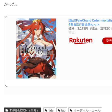
かった。
[新品]Fate/Grand Order -mortalis:
4巻 最新刊) 全巻セット
価格：2,178円（税込、送料別)
時点)
楽
TYPE-MOON（型月）
fate
fgo
オーディル・コール