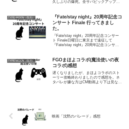
久しぶりの爆死。全サバピックアップが
始まって以降、貯めていた石を使って欲
しいサーヴァントを引いてきましたが。
ですが今回初めて天井が見えました。今
『Fate/stay night』20周年記念コ
TYPE-MOON（型月）
回の成果は260+2...
ンサート Finale 行ってきまし
た。
『Fate/stay night』20周年記念コンサー
ト Finale日曜日に東京まで遠征して
『Fate/stay night』20周年記念コンサー
ト Finaleに行ってきました。天気は曇
天。それでも現地は暑く、熱かった。私
自身『Fate...
FGOまほよコラボ(魔法使いの夜
TYPE-MOON（型月）
コラボ)感想
遅くなりましたが、まほよコラボのスト
ーリー攻略終わりましたので感想を。ネ
タバレが嫌な方はCM動画より下は見ない
でください。個人的ににこのCMの動画は
結構好きです。魔法について言及され映
像化されているのは結構貴重なのと、魔
法がわかりやすく映像...
映画「沈黙のパレード」感想