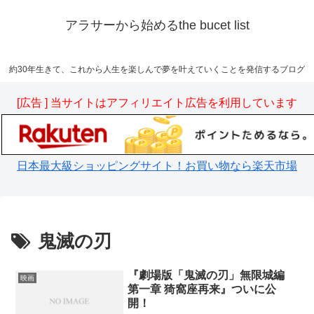
アラサーから始めるthe bucet list
約30年生きて、これから人生を楽しんで夢を叶えていくことを発信するブログ
[広告 ] 当サイトはアフィリエイト広告を利用しています
日本最大級ショッピングサイト！お買い物なら楽天市場
鬼滅の刃
『劇場版「鬼滅の刃」無限城編
映画
第一章 猗窩座再来』ついに公
開！