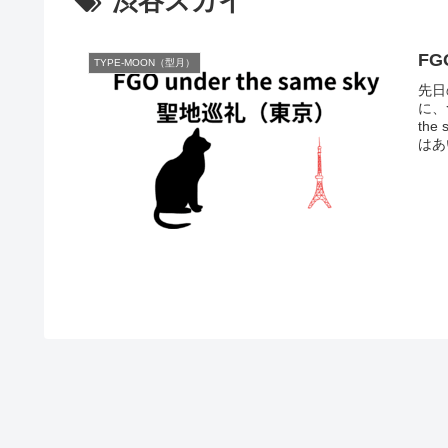
渋谷スカイ
FG
TYPE-MOON（型月）
先日の
に、
th
はあい