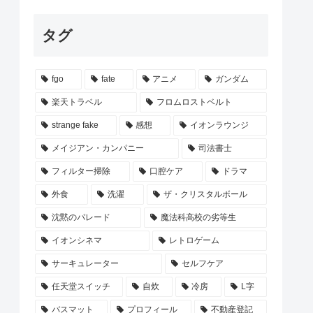
タグ
fgo
fate
アニメ
ガンダム
楽天トラベル
フロムロストベルト
strange fake
感想
イオンラウンジ
メイジアン・カンパニー
司法書士
フィルター掃除
口腔ケア
ドラマ
外食
洗濯
ザ・クリスタルボール
沈黙のパレード
魔法科高校の劣等生
イオンシネマ
レトロゲーム
サーキュレーター
セルフケア
任天堂スイッチ
自炊
冷房
L字
バスマット
プロフィール
不動産登記