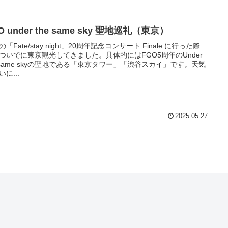
O under the same sky 聖地巡礼（東京）
「Fate/stay night」20周年記念コンサート Finale に行った際
ついでに東京観光してきました。具体的にはFGO5周年のUnder
e same skyの聖地である「東京タワー」「渋谷スカイ」です。天気
に...
2025.05.27