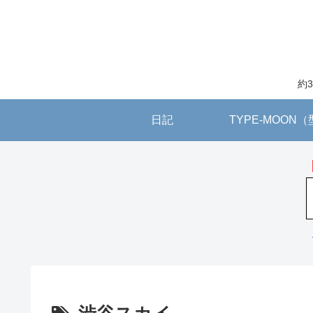
約
日記
TYPE-MOON